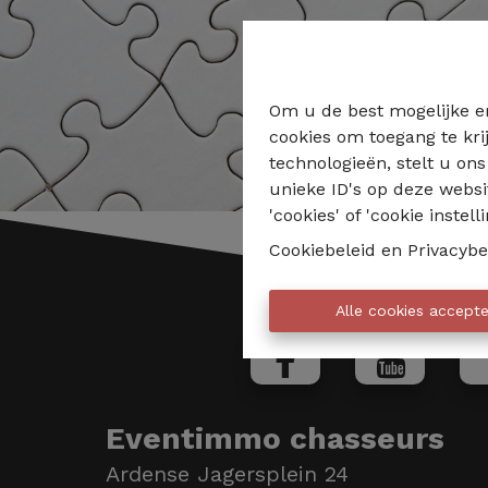
Om u de best mogelijke er
cookies om toegang te kri
technologieën, stelt u on
unieke ID's op deze websi
'cookies' of 'cookie instelli
Cookiebeleid
en
Privacybe
Alle cookies accept
Eventimmo chasseurs
Ardense Jagersplein 24