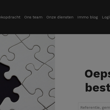
ekopdracht
Ons team
Onze diensten
Immo blog
Log
Oeps
best