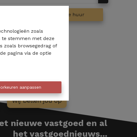
op
Te huur
technologieën zoals
 in te stemmen met deze
ns zoals browsegedrag of
de pagina via de optie
orkeuren aanpassen
Wij bellen jou op
het nieuwe vastgoed en al
het vastgoednieuws...