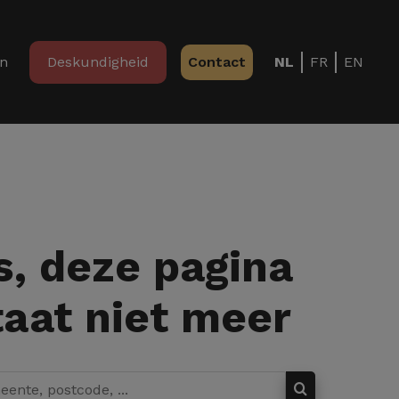
in
Deskundigheid
Contact
NL
FR
EN
, deze pagina
aat niet meer