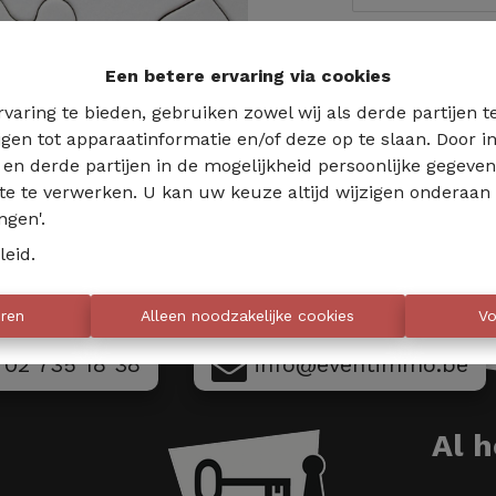
Te ko
Een betere ervaring via cookies
varing te bieden, gebruiken zowel wij als derde partijen 
jgen tot apparaatinformatie en/of deze op te slaan. Door
s en derde partijen in de mogelijkheid persoonlijke gegeve
te te verwerken. U kan uw keuze altijd wijzigen onderaan 
ngen'.
leid
.
eren
Alleen noodzakelijke cookies
Vo
02 735 18 38
info@eventimmo.be
Al 