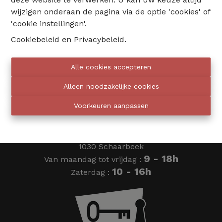
wijzigen onderaan de pagina via de optie 'cookies' of
02 735 18 38
'cookie instellingen'.
Cookiebeleid
en
Privacybeleid
.
info@eventimmo.be
Alle cookies accepteren
Wij bellen jou op
Alleen noodzakelijke cookies
Voorkeuren aanpassen
Eventimmo chasseurs
Ardense Jagersplein 24
1030 Schaarbeek
9 - 18h
Van maandag tot vrijdag :
10 - 16h
Zaterdag :