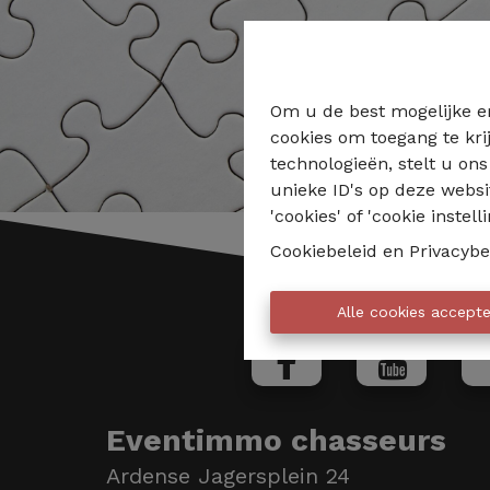
Om u de best mogelijke er
cookies om toegang te kri
technologieën, stelt u on
unieke ID's op deze websi
'cookies' of 'cookie instelli
Cookiebeleid
en
Privacybe
Alle cookies accept
Eventimmo chasseurs
Ardense Jagersplein 24