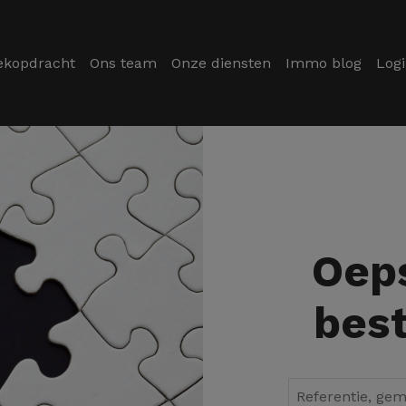
ekopdracht
Ons team
Onze diensten
Immo blog
Log
Oeps
best