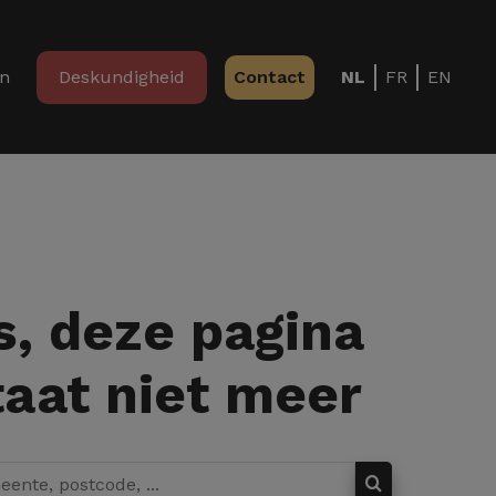
in
Deskundigheid
Contact
NL
FR
EN
, deze pagina
aat niet meer