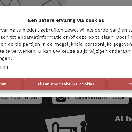
Te ko
Een betere ervaring via cookies
varing te bieden, gebruiken zowel wij als derde partijen 
jgen tot apparaatinformatie en/of deze op te slaan. Door
s en derde partijen in de mogelijkheid persoonlijke gegeve
te te verwerken. U kan uw keuze altijd wijzigen onderaan 
ngen'.
leid
.
eren
Alleen noodzakelijke cookies
Vo
02 735 18 38
info@eventimmo.be
Al 