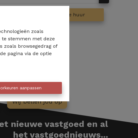
op
Te huur
technologieën zoals
 in te stemmen met deze
ns zoals browsegedrag of
de pagina via de optie
orkeuren aanpassen
Wij bellen jou op
het nieuwe vastgoed en al
het vastgoednieuws...