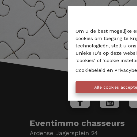
Om u de best mogelijke er
cookies om toegang te kri
technologieën, stelt u on
unieke ID's op deze websi
'cookies' of 'cookie instelli
Cookiebeleid
en
Privacybe
Alle cookies accept
Eventimmo chasseurs
Ardense Jagersplein 24