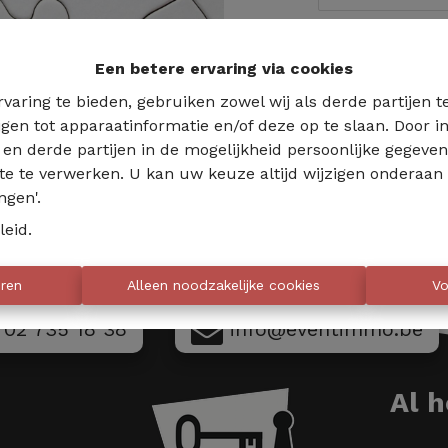
Te ko
Een betere ervaring via cookies
varing te bieden, gebruiken zowel wij als derde partijen 
jgen tot apparaatinformatie en/of deze op te slaan. Door
s en derde partijen in de mogelijkheid persoonlijke gegeve
te te verwerken. U kan uw keuze altijd wijzigen onderaan 
ngen'.
leid
.
eren
Alleen noodzakelijke cookies
Vo
02 735 18 38
info@eventimmo.be
Al 