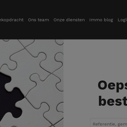
ekopdracht
Ons team
Onze diensten
Immo blog
Log
Oeps
best