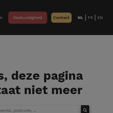
in
Deskundigheid
Contact
NL
FR
EN
, deze pagina
aat niet meer