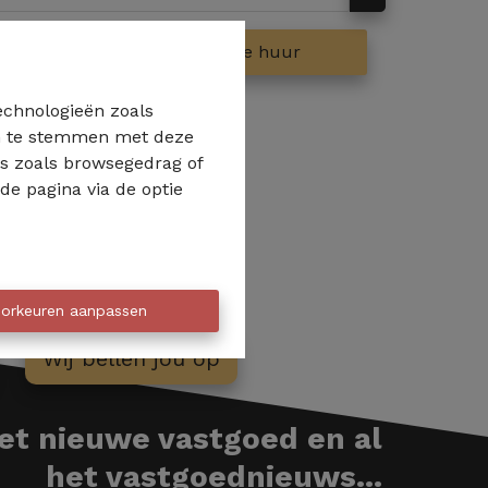
op
Te huur
technologieën zoals
 in te stemmen met deze
ns zoals browsegedrag of
de pagina via de optie
orkeuren aanpassen
Wij bellen jou op
het nieuwe vastgoed en al
het vastgoednieuws...