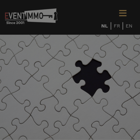
NL
FR
EN