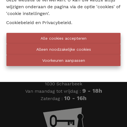
wijzigen onderaan de pagina via de optie 'cookies' of
02 735 18 38
'cookie instellingen'.
Cookiebeleid
en
Privacybeleid
.
info@eventimmo.be
Alle cookies accepteren
Wij bellen jou op
Alleen noodzakelijke cookies
Voorkeuren aanpassen
Eventimmo chasseurs
Ardense Jagersplein 24
1030 Schaarbeek
9 - 18h
Van maandag tot vrijdag :
10 - 16h
Zaterdag :