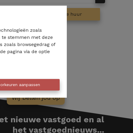
op
Te huur
technologieën zoals
 in te stemmen met deze
ns zoals browsegedrag of
de pagina via de optie
orkeuren aanpassen
Wij bellen jou op
het nieuwe vastgoed en al
het vastgoednieuws...