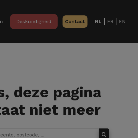
in
Deskundigheid
Contact
NL
FR
EN
, deze pagina
aat niet meer