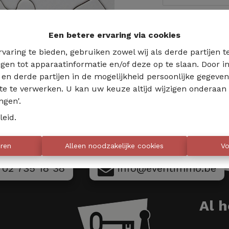
Te ko
Een betere ervaring via cookies
varing te bieden, gebruiken zowel wij als derde partijen 
jgen tot apparaatinformatie en/of deze op te slaan. Door
s en derde partijen in de mogelijkheid persoonlijke gegeve
te te verwerken. U kan uw keuze altijd wijzigen onderaan 
ngen'.
leid
.
eren
Alleen noodzakelijke cookies
Vo
02 735 18 38
info@eventimmo.be
Al 