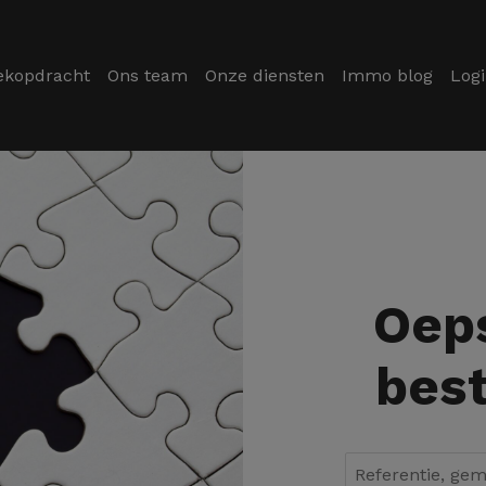
ekopdracht
Ons team
Onze diensten
Immo blog
Log
Oeps
best