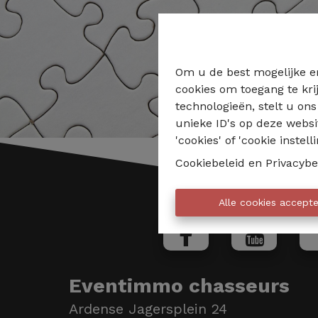
Om u de best mogelijke er
cookies om toegang te kri
technologieën, stelt u on
unieke ID's op deze websi
'cookies' of 'cookie instelli
Cookiebeleid
en
Privacybe
Alle cookies accept
Eventimmo chasseurs
Ardense Jagersplein 24