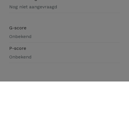
Nog niet aangevraagd
G-score
Onbekend
P-score
Onbekend