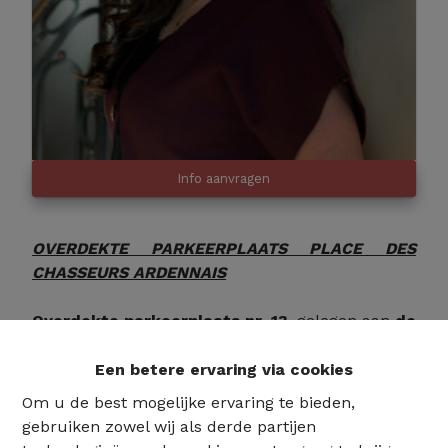
Info aanvragen
OVERDEKTE PARKEERPLAATS PLACE DES
CHASSEURS ARDENNAIS
Overdekte parkeerplaats nr. 13
, gelegen aan
de
Avenue Charbo
, op
een steenworp afstand van
de Place des Chasseurs Ardennais
, in de
Een betere ervaring via cookies
kelder van de Résidence Joséphine
.
Om u de best mogelijke ervaring te bieden,
Het volledige adres en alle documenten met
gebruiken zowel wij als derde partijen
betrekking tot de woning vindt u op onze website