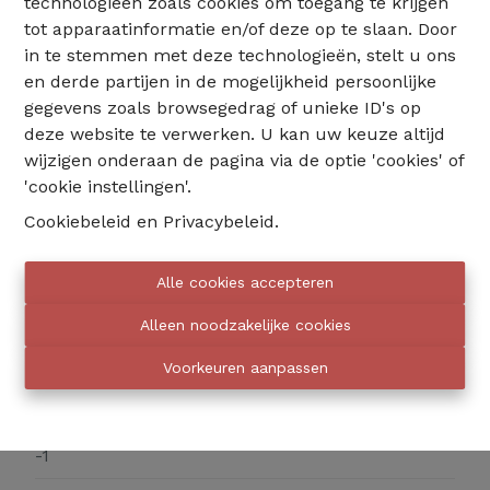
technologieën zoals cookies om toegang te krijgen
www.eventimmo.be.
tot apparaatinformatie en/of deze op te slaan. Door
in te stemmen met deze technologieën, stelt u ons
en derde partijen in de mogelijkheid persoonlijke
gegevens zoals browsegedrag of unieke ID's op
deze website te verwerken. U kan uw keuze altijd
Delen
wijzigen onderaan de pagina via de optie 'cookies' of
'cookie instellingen'.
Cookiebeleid
en
Privacybeleid
.
Alle cookies accepteren
Algemeen
Alleen noodzakelijke cookies
Adres
Voorkeuren aanpassen
avenue charbo 24, 1030 Schaarbeek
Verdieping
-1