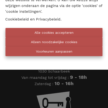
wijzigen onderaan de pagina via de optie 'cookies' of
02 735 18 38
'cookie instellingen'.
Cookiebeleid
en
Privacybeleid
.
info@eventimmo.be
Alle cookies accepteren
Wij bellen jou op
Alleen noodzakelijke cookies
Voorkeuren aanpassen
Eventimmo chasseurs
Ardense Jagersplein 24
1030 Schaarbeek
9 - 18h
Van maandag tot vrijdag :
10 - 16h
Zaterdag :