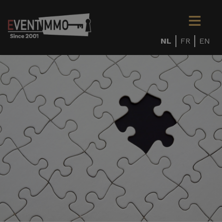
NL
FR
EN