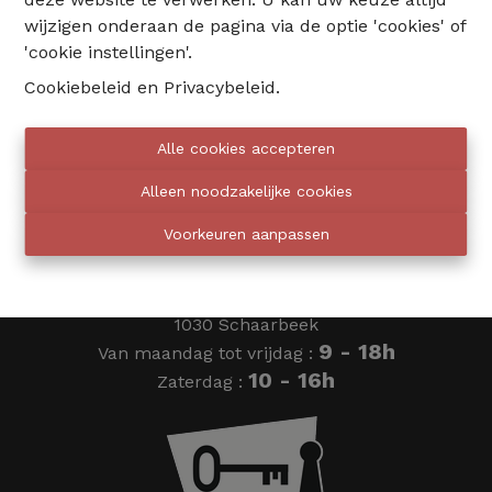
wijzigen onderaan de pagina via de optie 'cookies' of
02 735 18 38
'cookie instellingen'.
Cookiebeleid
en
Privacybeleid
.
info@eventimmo.be
Alle cookies accepteren
Wij bellen jou op
Alleen noodzakelijke cookies
Voorkeuren aanpassen
Eventimmo chasseurs
Ardense Jagersplein 24
1030 Schaarbeek
9 - 18h
Van maandag tot vrijdag :
10 - 16h
Zaterdag :