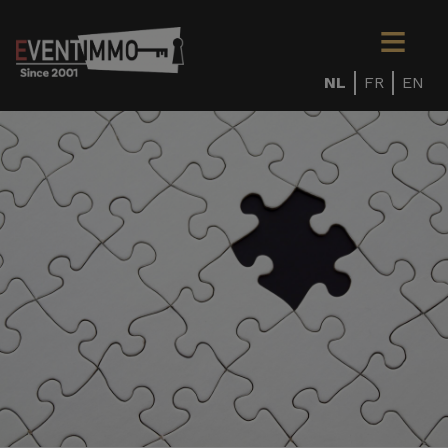
NL
FR
EN