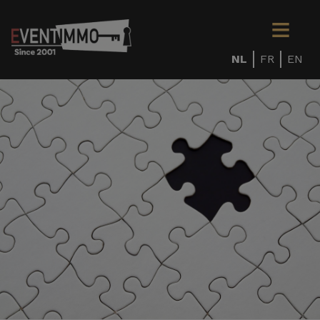
NL
FR
EN