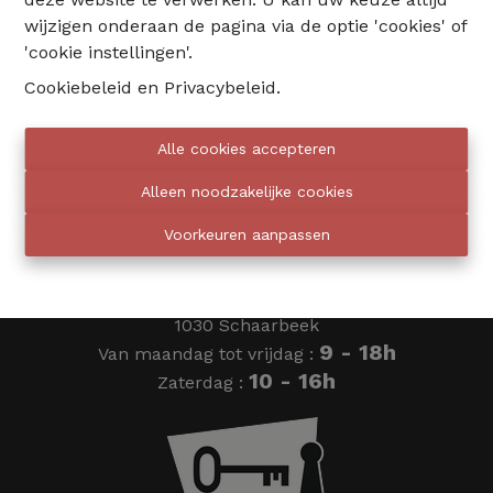
wijzigen onderaan de pagina via de optie 'cookies' of
02 735 18 38
'cookie instellingen'.
Cookiebeleid
en
Privacybeleid
.
info@eventimmo.be
Alle cookies accepteren
Wij bellen jou op
Alleen noodzakelijke cookies
Voorkeuren aanpassen
Eventimmo chasseurs
Ardense Jagersplein 24
1030 Schaarbeek
9 - 18h
Van maandag tot vrijdag :
10 - 16h
Zaterdag :