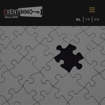
NL
FR
EN