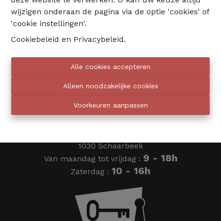
wijzigen onderaan de pagina via de optie 'cookies' of
02 735 18 38
'cookie instellingen'.
Cookiebeleid
en
Privacybeleid
.
info@eventimmo.be
Alle cookies accepteren
Wij bellen jou op
Alleen noodzakelijke cookies
Voorkeuren aanpassen
Eventimmo chasseurs
Ardense Jagersplein 24
1030 Schaarbeek
9 - 18h
Van maandag tot vrijdag :
10 - 16h
Zaterdag :