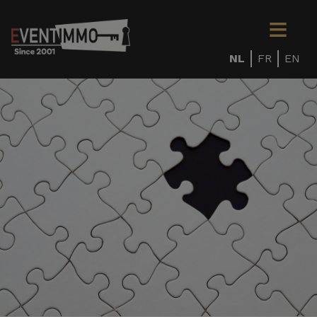
NL
FR
EN