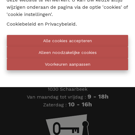
wijzigen onderaan de pagina via de optie 'cookies' of
02 735 18 38
'cookie instellingen'.
Cookiebeleid
en
Privacybeleid
.
info@eventimmo.be
Alle cookies accepteren
Wij bellen jou op
Alleen noodzakelijke cookies
Voorkeuren aanpassen
Eventimmo chasseurs
Ardense Jagersplein 24
1030 Schaarbeek
9 - 18h
Van maandag tot vrijdag :
10 - 16h
Zaterdag :