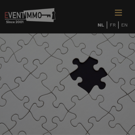
NL
FR
EN