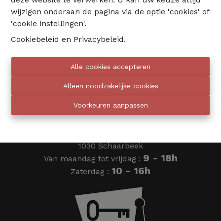
wijzigen onderaan de pagina via de optie 'cookies' of
02 735 18 38
'cookie instellingen'.
Cookiebeleid
en
Privacybeleid
.
info@eventimmo.be
Alle cookies accepteren
Wij bellen jou op
Alleen noodzakelijke cookies
Voorkeuren aanpassen
Eventimmo chasseurs
Ardense Jagersplein 24
1030 Schaarbeek
9 - 18h
Van maandag tot vrijdag :
10 - 16h
Zaterdag :