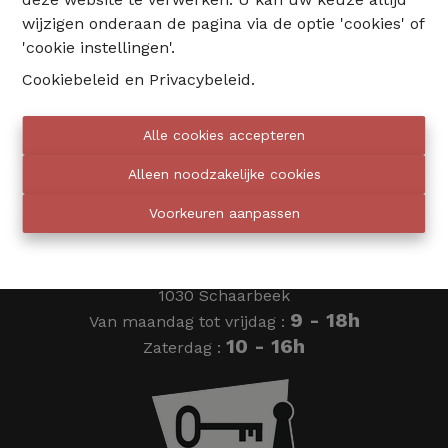
wijzigen onderaan de pagina via de optie 'cookies' of
02 735 18 38
'cookie instellingen'.
Cookiebeleid
en
Privacybeleid
.
info@eventimmo.be
Alle cookies accepteren
Wij bellen jou op
Alleen noodzakelijke cookies
Voorkeuren aanpassen
Eventimmo chasseurs
Ardense Jagersplein 24
1030 Schaarbeek
9 - 18h
Van maandag tot vrijdag :
10 - 16h
Zaterdag :