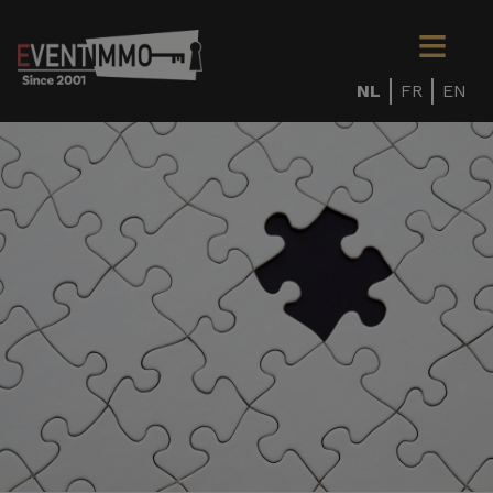
NL
FR
EN