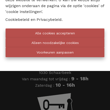
wijzigen onderaan de pagina via de optie 'cookies' of
02 735 18 38
'cookie instellingen'.
Cookiebeleid
en
Privacybeleid
.
info@eventimmo.be
Alle cookies accepteren
Wij bellen jou op
Alleen noodzakelijke cookies
Voorkeuren aanpassen
Eventimmo chasseurs
Ardense Jagersplein 24
1030 Schaarbeek
9 - 18h
Van maandag tot vrijdag :
10 - 16h
Zaterdag :