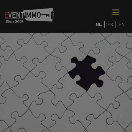
NL
FR
EN