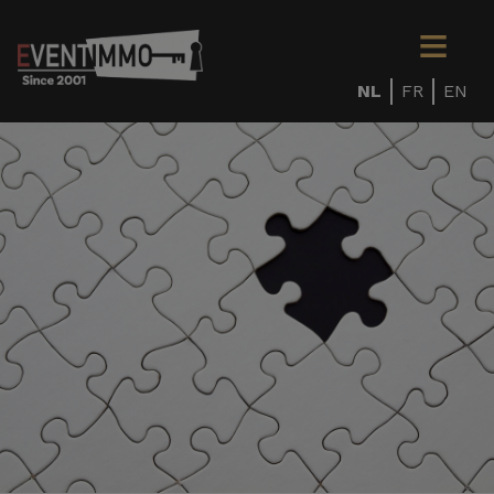
NL
FR
EN