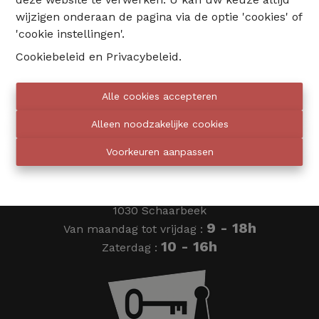
wijzigen onderaan de pagina via de optie 'cookies' of
02 735 18 38
'cookie instellingen'.
Cookiebeleid
en
Privacybeleid
.
info@eventimmo.be
Alle cookies accepteren
Wij bellen jou op
Alleen noodzakelijke cookies
Voorkeuren aanpassen
Eventimmo chasseurs
Ardense Jagersplein 24
1030 Schaarbeek
9 - 18h
Van maandag tot vrijdag :
10 - 16h
Zaterdag :