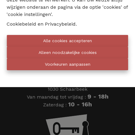
wijzigen onderaan de pagina via de optie 'cookies' of
02 735 18 38
'cookie instellingen'.
Cookiebeleid
en
Privacybeleid
.
info@eventimmo.be
Alle cookies accepteren
Wij bellen jou op
Alleen noodzakelijke cookies
Voorkeuren aanpassen
Eventimmo chasseurs
Ardense Jagersplein 24
1030 Schaarbeek
9 - 18h
Van maandag tot vrijdag :
10 - 16h
Zaterdag :