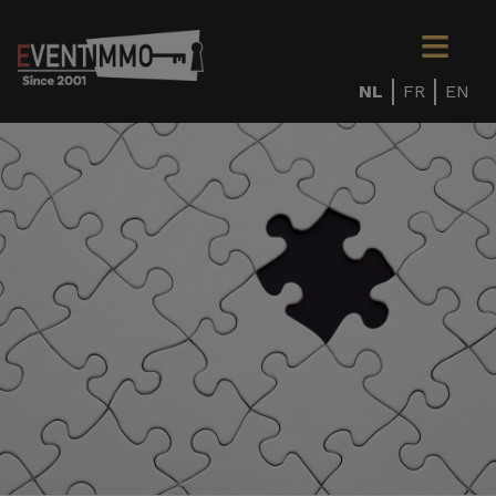
NL
FR
EN